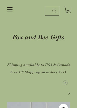
Fox and Bee Gifts
Shipping available to USA & Canada
Free US Shipping on orders $75+