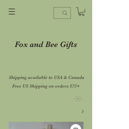
Fox and Bee Gifts
Shipping available to USA & Canada
Free US Shipping on orders $75+