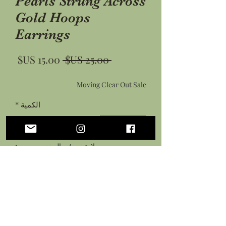
Pearls Strung Across
Gold Hoops
Earrings
سعر
سعر
 ‏25.00 US$ 
عادي
البيع
Moving Clear Out Sale
الكمية
*
لا يتبقى في المخزون سوى 1
أضِف إلى العربة
اشترِ الآن