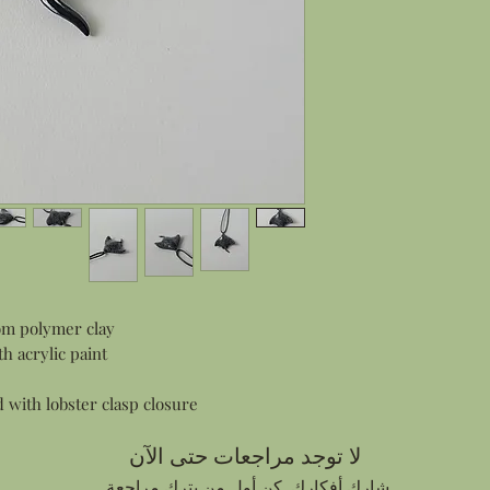
om polymer clay
h acrylic paint
 with lobster clasp closure
لا توجد مراجعات حتى الآن
شارك أفكارك. كن أول من يترك مراجعة.