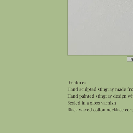
Features:
Hand sculpted stingray made fr
Hand painted stingray design wit
Sealed in a gloss varnish
Black waxed cotton necklace cord