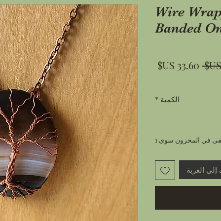
Wire Wrap
Banded On
سعر
سعر
عادي
البيع
الكمية
*
تبقى في المخزون سوى 1
إلى العربة