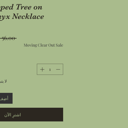
ped Tree on
yx Necklace
 ‏56.00 US$ 
Moving Clear Out Sale
لا ي
أضِف 
اشترِ الآن